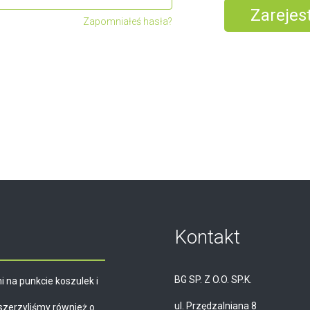
Zarejest
Zapomniałeś hasła?
Kontakt
BG SP. Z O.O. SP.K.
i na punkcie koszulek i
ul. Przędzalniana 8
szerzyliśmy również o