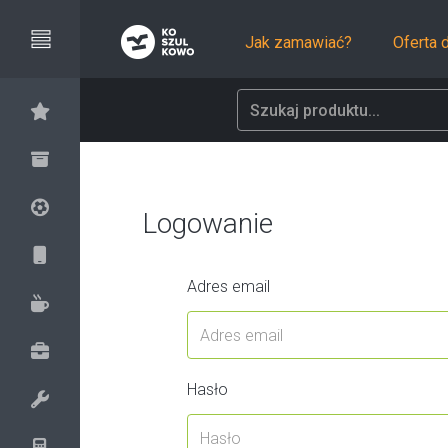
Jak zamawiać?
Oferta 
Zestawy
Logowanie
Kompozycje
Rower
Adres email
Sport & Outdoor
Akcesoria
Słuchawki
Touch
Szklane
Kubki
Hasło
Torby podróżne i sportowe
Termosy
Torby i plecaki na laptopa
Zestawy narzędzi, Scyzoryki