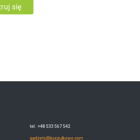
ruj się
tel.: +48 533 567 542
gadzety@koszulkowo.com