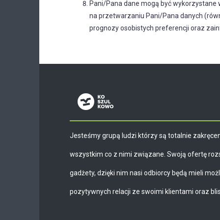
Dla fanów
Pani/Pana dane mogą być wykorzystane w
Zestawy do wina
na przetwarzaniu Pani/Pana danych (równ
Upominiki ze skóry i ekoskóry
prognozy osobistych preferencji oraz za
Jesteśmy grupą ludzi którzy są totalnie zakręcen
wszystkim co z nimi związane. Swoją ofertę roz
gadżety, dzięki nim nasi odbiorcy będą mieli mo
pozytywnych relacji ze swoimi klientami oraz blis