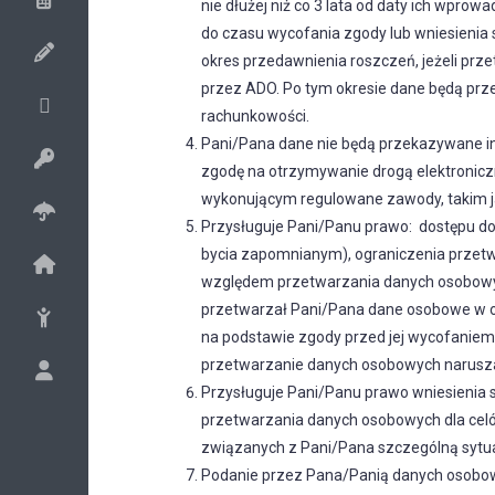
nie dłużej niż co 3 lata od daty ich wpro
Izotermiczne
Plecaki
do czasu wycofania zgody lub wniesieni
Miarki, Ołówki stolarskie
Zestawy
Akcesoria komputerowe i smartfonowe
okres przedawnienia roszczeń, jeżeli pr
Kosze
Akcesoria samochodowe
przez ADO. Po tym okresie dane będą prz
Leak Proof
Teczki i torby na dokumenty
Torby na zakupy
Długopisy aluminiowe
rachunkowości.
Latarki
Bidony
Teczki konferencyjne
Pani/Pana dane nie będą przekazywane i
Długopisy plastikowe
Antystresy
Opaski do R08394
Wizytowniki
zgodę na otrzymywanie drogą elektronicz
Długopisy eko
wykonującym regulowane zawody, takim j
Notesy, Notatniki
Ski-Pass
Długopisy metalowe
Przysługuje Pani/Panu prawo: dostępu do 
Na biurko
Metalowe, Aluminiowe
bycia zapomnianym), ograniczenia przet
Touch
Parasole
względem przetwarzania danych osobowych
Zegary
Odblaskowe, Antystresowe
Zestawy piśmiennicze
Czapki
przetwarzał Pani/Pana dane osobowe w o
Do kuchni
Z żetonem, Z otwieraczem
na podstawie zgody przed jej wycofaniem
Etui
Do łazienki
przetwarzanie danych osobowych narusz
Z miarką, Latarką, Diodą
Pluszaki i maskotki
Ołówki
Przysługuje Pani/Panu prawo wniesienia
Ozdoby domowe
Drewniane, Skórzane
Szkoła i dom
przetwarzania danych osobowych dla celó
Rowerowe
Gry
związanych z Pani/Pana szczególną sytua
Odblaski
Niezbędne w podróży
Podanie przez Pana/Panią danych osobow
SPA