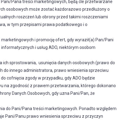
do Pani/Pana treści marketingowych, będą cle przetwarzane
anych osobowych może zostać każdorazowo przedłużony o
ualnych roszczeń lub obrony przed takimi roszczeniami
awa, w tym przepisami prawa podatkowego i o
rketingowych i promocję ofert, gdy wyraził(a) Pan/Pani
w informatycznych i usług ADO, niektórym osobom
ia ich sprostowania, usunięcia danych osobowych (prawo do
do innego administratora, prawo wniesienia sprzeciwu
do cofnięcia zgody w przypadku, gdy ADO będzie
wu na zgodność z prawem przetwarzania, którego dokonano
Ochrony Danych Osobowych, gdy uzna Pani/Pan, że
nia do Pani/Pana treści marketingowych. Ponadto względem
uje Pani/Panu prawo wniesienia sprzeciwu z przyczyn