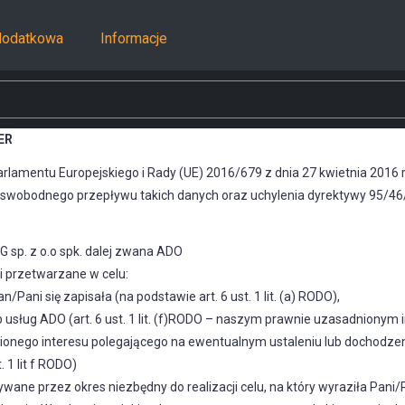
dodatkowa
Informacje
ER
 Parlamentu Europejskiego i Rady (UE) 2016/679 z dnia 27 kwietnia 2016
wobodnego przepływu takich danych oraz uchylenia dyrektywy 95/46/WE
 sp. z o.o spk. dalej zwana ADO
 przetwarzane w celu:
/Pani się zapisała (na podstawie art. 6 ust. 1 lit. (a) RODO),
usług ADO (art. 6 ust. 1 lit. (f)RODO – naszym prawnie uzasadnionym 
nionego interesu polegającego na ewentualnym ustaleniu lub dochodze
 1 lit f RODO)
e przez okres niezbędny do realizacji celu, na który wyraziła Pani/P