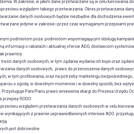
wadzenia. W zakresie, w jakim dane przetwarzane są w celu kierowania 
a sprzeciwu względem takiego przetwarzania. Okres przetwarzania d
zetwarzanie danych osobowych będzie niezbędne dla dochodzenia ewent
etwarzane jedynie w zakresie i przez czas wymaganym przepisami pr
nnym podmiotom poza: podmiotom wspomagającym obsługę kampanii ma
ną informacji o rabatach i aktualnej ofercie ADO, dostawcom systemó
ak prawnicy.
treści danych osobowych, w tym żądania wydania ich kopii oraz żądan
warzania danych osobowych, prawo do przenoszenia danych osobowych 
, w tym profilowania, oraz na potrzeby marketingu bezpośredniego, 
parciu o zgodę, w dowolnym momencie i w dowolny sposób, bez wpły
. Przysługuje Pani/Panu prawo wniesienia skargi do Prezesa Urzędu 
a przepisy RODO.
 sprzeciwu względem przetwarzania danych osobowych w celu kierowa
w wynikających z prawnie usprawiedliwionych interesie ADO przysług
cją.
ych jest dobrowolne.