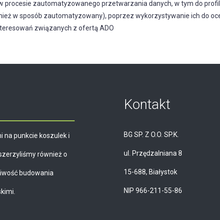
 procesie zautomatyzowanego przetwarzania danych, w tym do profil
ież w sposób zautomatyzowany), poprzez wykorzystywanie ich do oceny
interesowań związanych z ofertą ADO
Kontakt
BG SP. Z O.O. SP.K.
i na punkcie koszulek i
ul. Przędzalniana 8
szerzyliśmy również o
15-688, Białystok
żliwość budowania
NIP 966-211-55-86
kimi.