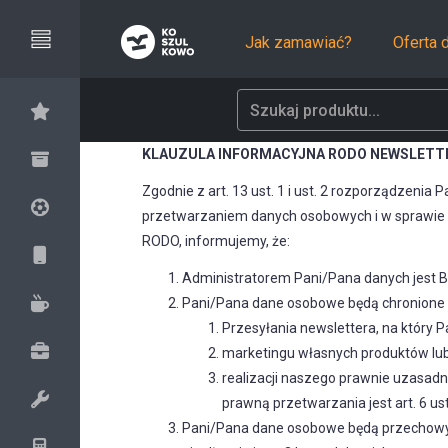
Jak zamawiać?
Oferta 
KLAUZULA INFORMACYJNA RODO NEWSLETT
Zgodnie z art. 13 ust. 1 i ust. 2 rozporządzenia
Zestawy
przetwarzaniem danych osobowych i w sprawie s
RODO, informujemy, że:
Kompozycje
Rower
Administratorem Pani/Pana danych jest BG
Sport & Outdoor
Akcesoria
Pani/Pana dane osobowe będą chronione i
Słuchawki
Przesyłania newslettera, na który Pan
Touch
Szklane
marketingu własnych produktów lub 
realizacji naszego prawnie uzasad
Kubki
Torby podróżne i sportowe
prawną przetwarzania jest art. 6 ust.
Termosy
Pani/Pana dane osobowe będą przechowywan
Torby i plecaki na laptopa
Zestawy narzędzi, Scyzoryki